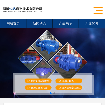
网站首页
新闻动态
产品展示
厂家简介
新闻
>
罗茨真空泵真空度不达标？找准这些诱因
新闻
>
误区纠正：为什么高真空工艺优先选罗茨往复...