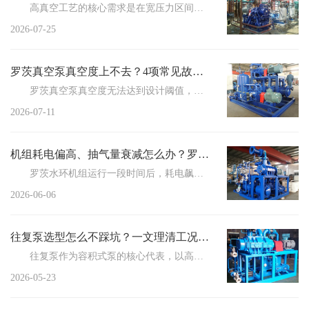
高真空工艺的核心需求是在宽压力区间内实现大抽速、高极限真空度的稳定获取，单一真空泵受自身工作原理...
新闻
>
罗茨真空泵为何会生锈
2026-07-25
新闻
>
为何罗茨旋片机组的真空度会降低
新闻
>
分享罗茨真空泵的简单保养
罗茨真空泵真空度上不去？4项常见故障根源...
罗茨真空泵真空度无法达到设计阈值，本质是抽气链路的动态平衡被打破，系统内的总气载超出泵体的有效抽...
新闻
>
不锈钢往复泵的平衡装置
2026-07-11
新闻
>
罗茨真空泵的辅助真空系统
新闻
>
关于罗茨往复机组的知识
机组耗电偏高、抽气量衰减怎么办？罗茨水环...
罗茨水环机组运行一段时间后，耗电飙升、抽气量骤降几乎是必然趋势。这不是单一故障，而是内泄漏、冷却...
新闻
>
罗茨真空泵温度过高的原因及处理
2026-06-06
新闻
>
罗茨水环机组的操作章程
新闻
>
怎么解决罗茨真空泵运动时的振动
往复泵选型怎么不踩坑？一文理清工况适配要...
往复泵作为容积式泵的核心代表，以高压、高精度、自吸能力强著称，但选型一旦出错，轻则效率骤降、气蚀...
新闻
>
一般罗茨真空泵具有哪些特点？
2026-05-23
新闻
>
操作气冷罗茨泵机组前做哪些常规检查